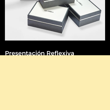
Presentación Reflexiva
Nuestras cajas de firma añaden un toque elegante a
cada compra, haciendo que tu desempaquetado se
sienta extra especial.