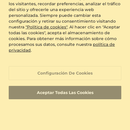
los visitantes, recordar preferencias, analizar el tráfico
Política de devoluciones de 60 días
del sitio y ofrecerle una experiencia web
personalizada. Siempre puede cambiar esta
configuración y retirar su consentimiento visitando
Política de cambio de tamaño de 60 días
nuestra
"Política de cookies"
. Al hacer clic en "Aceptar
todas las cookies", acepta el almacenamiento de
cookies. Para obtener más información sobre cómo
Garantía de por vida
procesamos sus datos, consulte nuestra
política de
privacidad
.
Atención al cliente orientada a la 100%
satisfacción
Configuración De Cookies
Joyas hechas a medida con una identificación
de producto única
Aceptar Todas Las Cookies
Entrega rápida
Certificados de autenticidad para diamantes y