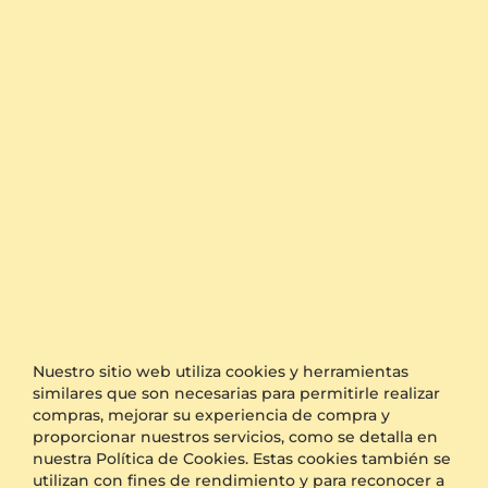
El
tiempo
es la palabra clave a la hora de organizar
una sorpresa para una propuesta de matrimonio o
una boda. GLAMIRA se enorgullece de ofrecer uno
de los plazos de producción y envío más rápidos del
mercado.
También ofrecemos entrega gratuita para todos los
pedidos. Además, si desea conservar su pedido
como una sorpresa, simplemente seleccione la
opción de embalaje anónimo durante el pago y le
enviaremos su producto en un paquete sencillo sin
el logotipo de GLAMIRA.
Otras Opciones
Envío
Envío gratis
Embalaje anónimo
Disponible
Nuestro sitio web utiliza cookies y herramientas
Grabado
GRATIS
similares que son necesarias para permitirle realizar
compras, mejorar su experiencia de compra y
Caja de regalo
GRATIS
proporcionar nuestros servicios, como se detalla en
nuestra Política de Cookies. Estas cookies también se
BENEFICIOS ADICIONALES CON ESTA COMPRA:
utilizan con fines de rendimiento y para reconocer a